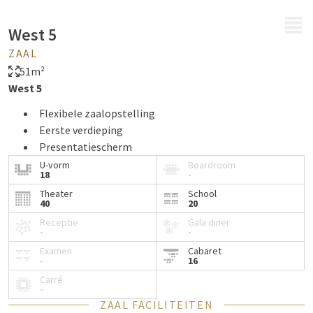
MENU
West 5
ZAAL
51m²
West 5
Flexibele zaalopstelling
Eerste verdieping
Presentatiescherm
U-vorm
Boardroom
18
-
Theater
School
40
20
Receptie
Gala diner
-
-
Examen
Cabaret
-
16
Carré
-
ZAAL FACILITEITEN