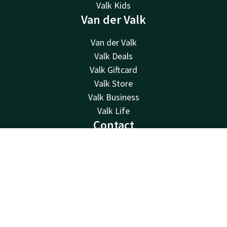
Valk Kids
Van der Valk
Van der Valk
Valk Deals
Valk Giftcard
Valk Store
Valk Business
Valk Life
Contact
24u bereikbaar - lokaal tarief
Contact
Account
NL
+32 3 235 91 91
Bereikbaar via mail
Boek nu
info@antwerpen.valk.com
Hotel Antwerpen