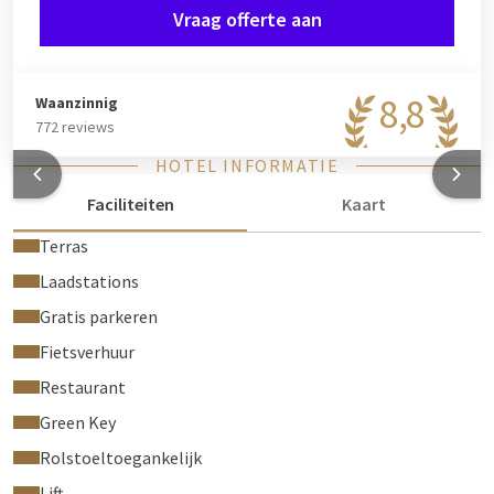
Vraag offerte aan
8,8
Waanzinnig
772 reviews
HOTEL INFORMATIE
Faciliteiten
Kaart
Terras
Laadstations
Gratis parkeren
Fietsverhuur
Restaurant
Green Key
Rolstoeltoegankelijk
Lift