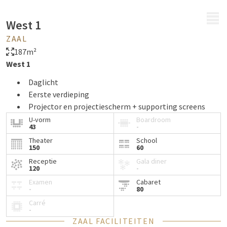
MENU
West 1
ZAAL
187m²
West 1
Daglicht
Eerste verdieping
Projector en projectiescherm + supporting screens
U-vorm
Boardroom
43
-
Theater
School
150
60
Receptie
Gala diner
120
-
Examen
Cabaret
-
80
Carré
-
ZAAL FACILITEITEN