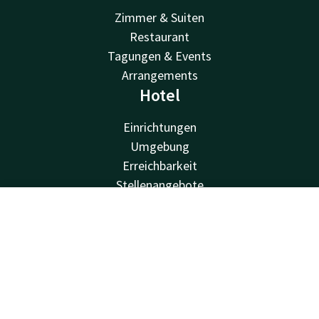
Zimmer & Suiten
Restaurant
Tagungen & Events
Arrangements
Hotel
Einrichtungen
Umgebung
Erreichbarkeit
Stellenangebote
Valk Kids
Van der Valk
Kontakt
Account
DE
Jetzt buchen
Van der Valk
Valk Deals
Valk Giftcard
Valk Store