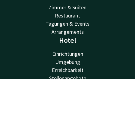
Zimmer & Suiten
Restaurant
Tagungen & Events
Arrangements
Hotel
Einrichtungen
Umgebung
Erreichbarkeit
Stellenangebote
Valk Kids
Van der Valk
Kontakt
Account
DE
Jetzt buchen
Van der Valk
Valk Deals
Valk Giftcard
Valk Store