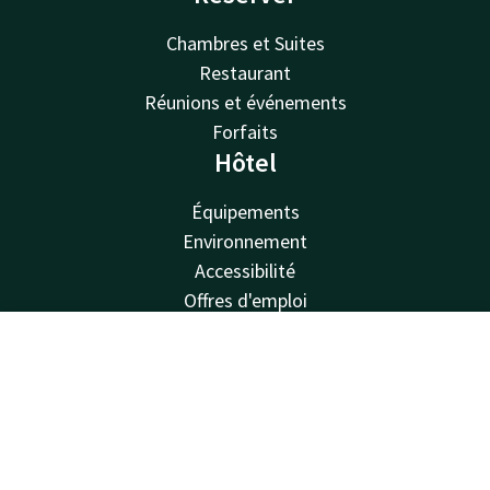
Chambres et Suites
Restaurant
Réunions et événements
Forfaits
Hôtel
Équipements
Environnement
Accessibilité
Offres d'emploi
Valk Kids
Van der Valk
Contact
Compte
FR
Van der Valk
Réserver
Valk Deals
Valk Giftcard