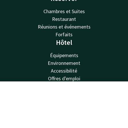
Chambres et Suites
Restaurant
Réunions et événements
Forfaits
Hôtel
Équipements
Environnement
Accessibilité
Offres d'emploi
Valk Kids
Van der Valk
Contact
Compte
FR
Van der Valk
Réserver
Valk Deals
Valk Giftcard